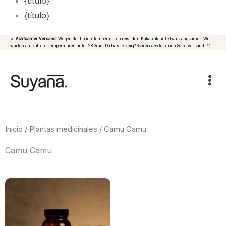
{título}
{título}
☀️
Achtsamer Versand:
Wegen der hohen Temperaturen reist dein Kakao aktuell etwas langsamer. Wir
warten auf kühlere Temperaturen unter 28 Grad. Du hast es eilig? Schreib
uns
für einen Sofortversand! 🤍
Inicio
/
Plantas medicinales
/ Camu Camu
Camu Camu